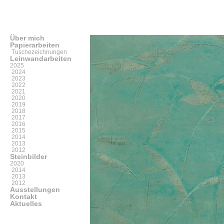
Über mich
Papierarbeiten
Tuschezeichnungen
Leinwandarbeiten
2025
2024
2023
2022
2021
2020
2019
2018
2017
2016
2015
2014
2013
2012
Steinbilder
2020
2014
2013
2012
Ausstellungen
Kontakt
Aktuelles